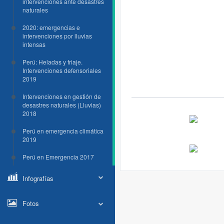
intervenciones ante desastres
naturales
2020: emergencias e
intervenciones por lluvias
intensas
Perú: Heladas y friaje.
Intervenciones defensoriales
2019
Intervenciones en gestión de
desastres naturales (Lluvias)
2018
Perú en emergencia climática
2019
Perú en Emergencia 2017
Infografías
Fotos