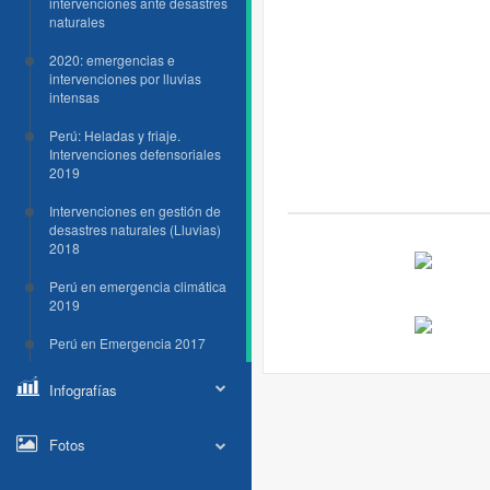
intervenciones ante desastres
naturales
2020: emergencias e
intervenciones por lluvias
intensas
Perú: Heladas y friaje.
Intervenciones defensoriales
2019
Intervenciones en gestión de
desastres naturales (Lluvias)
2018
Perú en emergencia climática
2019
Perú en Emergencia 2017
Infografías
Fotos