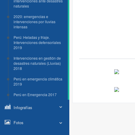
intervenciones ante desastres
naturales
2020: emergencias e
intervenciones por lluvias
intensas
Perú: Heladas y friaje.
Intervenciones defensoriales
2019
Intervenciones en gestión de
desastres naturales (Lluvias)
2018
Perú en emergencia climática
2019
Perú en Emergencia 2017
Infografías
Fotos