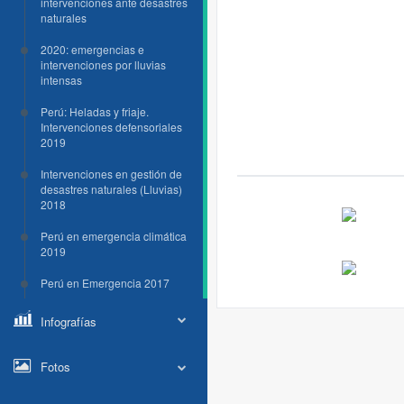
intervenciones ante desastres
naturales
2020: emergencias e
intervenciones por lluvias
intensas
Perú: Heladas y friaje.
Intervenciones defensoriales
2019
Intervenciones en gestión de
desastres naturales (Lluvias)
2018
Perú en emergencia climática
2019
Perú en Emergencia 2017
Infografías
Fotos