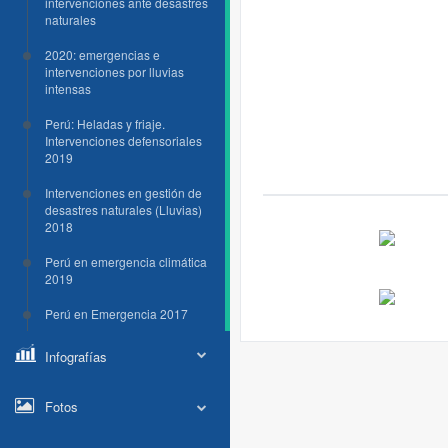
intervenciones ante desastres
naturales
2020: emergencias e
intervenciones por lluvias
intensas
Perú: Heladas y friaje.
Intervenciones defensoriales
2019
Intervenciones en gestión de
desastres naturales (Lluvias)
2018
Perú en emergencia climática
2019
Perú en Emergencia 2017
Infografías
Fotos