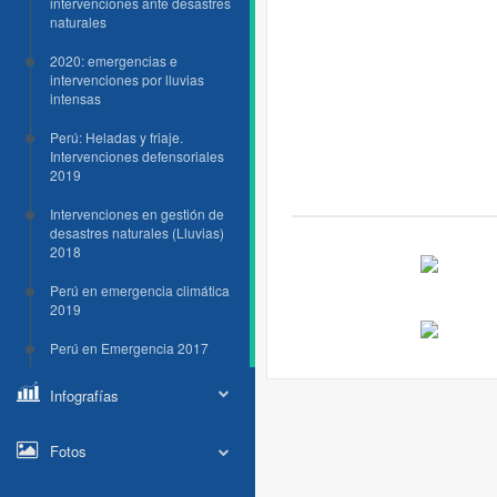
intervenciones ante desastres
naturales
2020: emergencias e
intervenciones por lluvias
intensas
Perú: Heladas y friaje.
Intervenciones defensoriales
2019
Intervenciones en gestión de
desastres naturales (Lluvias)
2018
Perú en emergencia climática
2019
Perú en Emergencia 2017
Infografías
Fotos