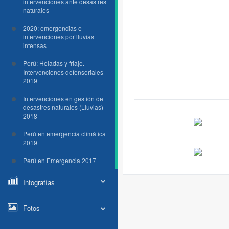
intervenciones ante desastres
naturales
2020: emergencias e
intervenciones por lluvias
intensas
Perú: Heladas y friaje.
Intervenciones defensoriales
2019
Intervenciones en gestión de
desastres naturales (Lluvias)
2018
Perú en emergencia climática
2019
Perú en Emergencia 2017
Infografías
Fotos