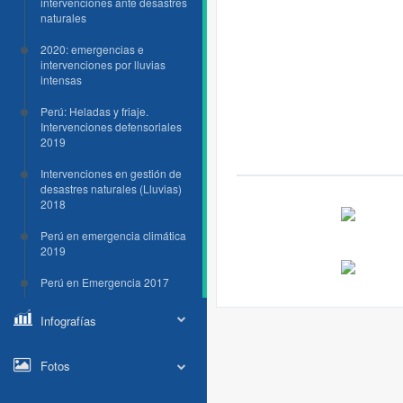
intervenciones ante desastres
naturales
2020: emergencias e
intervenciones por lluvias
intensas
Perú: Heladas y friaje.
Intervenciones defensoriales
2019
Intervenciones en gestión de
desastres naturales (Lluvias)
2018
Perú en emergencia climática
2019
Perú en Emergencia 2017
Infografías
Fotos