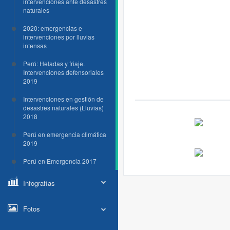
intervenciones ante desastres
naturales
2020: emergencias e
intervenciones por lluvias
intensas
Perú: Heladas y friaje.
Intervenciones defensoriales
2019
Intervenciones en gestión de
desastres naturales (Lluvias)
2018
Perú en emergencia climática
2019
Perú en Emergencia 2017
Infografías
Fotos