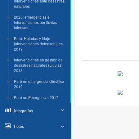
intervenciones ante desastres
naturales
2020: emergencias e
intervenciones por lluvias
intensas
Perú: Heladas y friaje.
Intervenciones defensoriales
2019
Intervenciones en gestión de
desastres naturales (Lluvias)
2018
Perú en emergencia climática
2019
Perú en Emergencia 2017
Infografías
Fotos