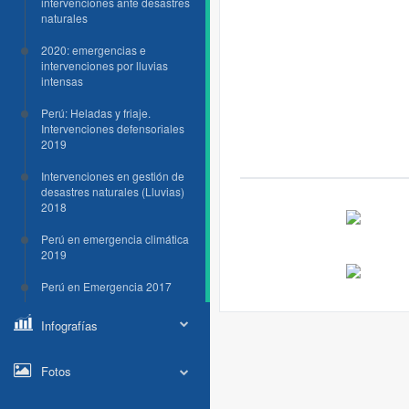
intervenciones ante desastres
naturales
2020: emergencias e
intervenciones por lluvias
intensas
Perú: Heladas y friaje.
Intervenciones defensoriales
2019
Intervenciones en gestión de
desastres naturales (Lluvias)
2018
Perú en emergencia climática
2019
Perú en Emergencia 2017
Infografías
Fotos