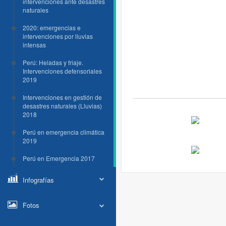
intervenciones ante desastres
naturales
2020: emergencias e
intervenciones por lluvias
intensas
Perú: Heladas y friaje.
Intervenciones defensoriales
2019
Intervenciones en gestión de
desastres naturales (Lluvias)
2018
Perú en emergencia climática
2019
Perú en Emergencia 2017
Infografías
Fotos