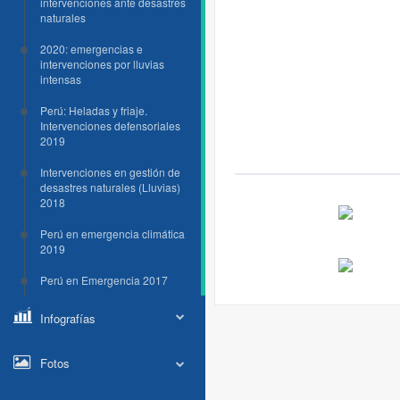
intervenciones ante desastres
naturales
2020: emergencias e
intervenciones por lluvias
intensas
Perú: Heladas y friaje.
Intervenciones defensoriales
2019
Intervenciones en gestión de
desastres naturales (Lluvias)
2018
Perú en emergencia climática
2019
Perú en Emergencia 2017
Infografías
Fotos