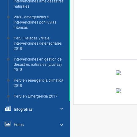
intervenciones ante desastres
naturales
2020: emergencias e
intervenciones por lluvias
intensas
Perú: Heladas y friaje.
Intervenciones defensoriales
2019
Intervenciones en gestión de
desastres naturales (Lluvias)
2018
Perú en emergencia climática
2019
Perú en Emergencia 2017
Infografías
Fotos