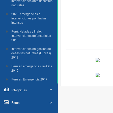
intervenciones ante desastres
naturales
2020: emergencias e
intervenciones por lluvias
intensas
Perú: Heladas y friaje.
Intervenciones defensoriales
2019
Intervenciones en gestión de
desastres naturales (Lluvias)
2018
Perú en emergencia climática
2019
Perú en Emergencia 2017
Infografías
Fotos