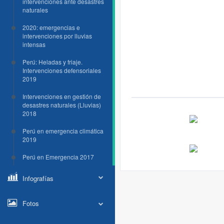
intervenciones ante desastres
naturales
2020: emergencias e
intervenciones por lluvias
intensas
Perú: Heladas y friaje.
Intervenciones defensoriales
2019
Intervenciones en gestión de
desastres naturales (Lluvias)
2018
Perú en emergencia climática
2019
Perú en Emergencia 2017
Infografías
Fotos