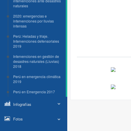
intervenciones ante desastres
naturales
2020: emergencias e
intervenciones por lluvias
intensas
Perú: Heladas y friaje.
Intervenciones defensoriales
2019
Intervenciones en gestión de
desastres naturales (Lluvias)
2018
Perú en emergencia climática
2019
Perú en Emergencia 2017
Infografías
Fotos