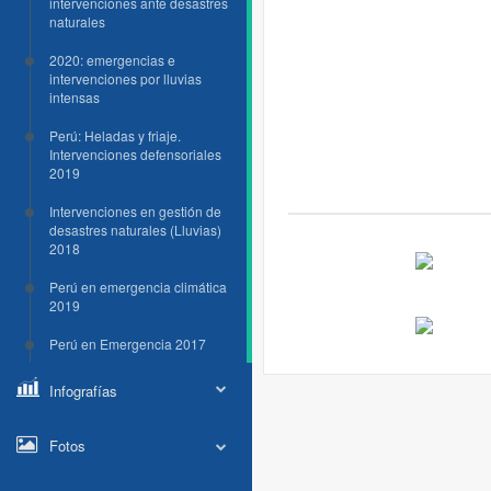
intervenciones ante desastres
naturales
2020: emergencias e
intervenciones por lluvias
intensas
Perú: Heladas y friaje.
Intervenciones defensoriales
2019
Intervenciones en gestión de
desastres naturales (Lluvias)
2018
Perú en emergencia climática
2019
Perú en Emergencia 2017
Infografías
Fotos