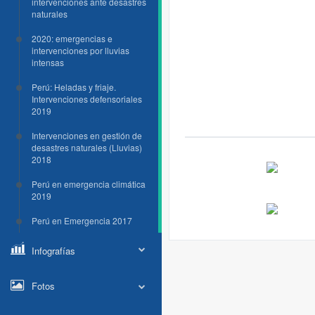
intervenciones ante desastres
naturales
2020: emergencias e
intervenciones por lluvias
intensas
Perú: Heladas y friaje.
Intervenciones defensoriales
2019
Intervenciones en gestión de
desastres naturales (Lluvias)
2018
Perú en emergencia climática
2019
Perú en Emergencia 2017
Infografías
Fotos