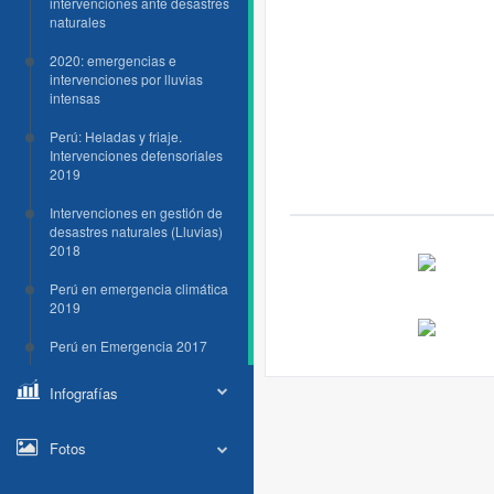
intervenciones ante desastres
naturales
2020: emergencias e
intervenciones por lluvias
intensas
Perú: Heladas y friaje.
Intervenciones defensoriales
2019
Intervenciones en gestión de
desastres naturales (Lluvias)
2018
Perú en emergencia climática
2019
Perú en Emergencia 2017
Infografías
Fotos