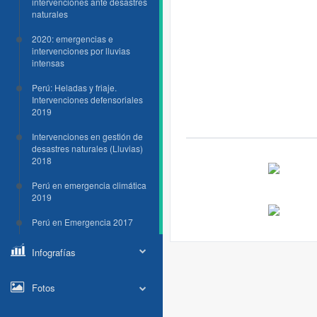
intervenciones ante desastres
naturales
2020: emergencias e
intervenciones por lluvias
intensas
Perú: Heladas y friaje.
Intervenciones defensoriales
2019
Intervenciones en gestión de
desastres naturales (Lluvias)
2018
Perú en emergencia climática
2019
Perú en Emergencia 2017
Infografías
Fotos