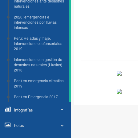
intervenciones ante desastres
naturales
2020: emergencias e
intervenciones por lluvias
intensas
Perú: Heladas y friaje.
Intervenciones defensoriales
2019
Intervenciones en gestión de
desastres naturales (Lluvias)
2018
Perú en emergencia climática
2019
Perú en Emergencia 2017
Infografías
Fotos