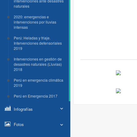
intervenciones ante desastres
naturales
2020: emergencias e
intervenciones por lluvias
intensas
Perú: Heladas y friaje.
Intervenciones defensoriales
2019
Intervenciones en gestión de
desastres naturales (Lluvias)
2018
Perú en emergencia climática
2019
Perú en Emergencia 2017
Infografías
Fotos