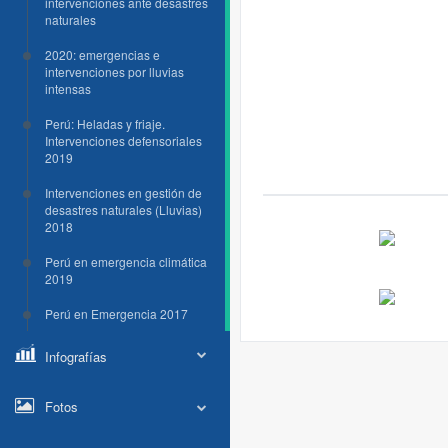
intervenciones ante desastres
naturales
2020: emergencias e
intervenciones por lluvias
intensas
Perú: Heladas y friaje.
Intervenciones defensoriales
2019
Intervenciones en gestión de
desastres naturales (Lluvias)
2018
Perú en emergencia climática
2019
Perú en Emergencia 2017
Infografías
Fotos