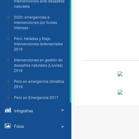
intervenciones ante desastres
naturales
2020: emergencias e
intervenciones por lluvias
intensas
Perú: Heladas y friaje.
Intervenciones defensoriales
2019
Intervenciones en gestión de
desastres naturales (Lluvias)
2018
Perú en emergencia climática
2019
Perú en Emergencia 2017
Infografías
Fotos