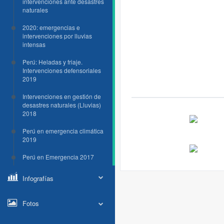
intervenciones ante desastres
naturales
2020: emergencias e
intervenciones por lluvias
intensas
Perú: Heladas y friaje.
Intervenciones defensoriales
2019
Intervenciones en gestión de
desastres naturales (Lluvias)
2018
Perú en emergencia climática
2019
Perú en Emergencia 2017
Infografías
Fotos