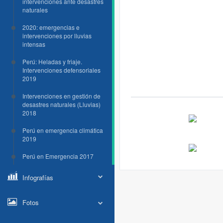
intervenciones ante desastres
naturales
2020: emergencias e
intervenciones por lluvias
intensas
Perú: Heladas y friaje.
Intervenciones defensoriales
2019
Intervenciones en gestión de
desastres naturales (Lluvias)
2018
Perú en emergencia climática
2019
Perú en Emergencia 2017
Infografías
Fotos