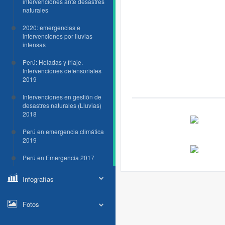
intervenciones ante desastres
naturales
2020: emergencias e
intervenciones por lluvias
intensas
Perú: Heladas y friaje.
Intervenciones defensoriales
2019
Intervenciones en gestión de
desastres naturales (Lluvias)
2018
Perú en emergencia climática
2019
Perú en Emergencia 2017
Infografías
Fotos