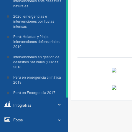
intervenciones ante desastres
naturales
2020: emergencias e
intervenciones por lluvias
intensas
Perú: Heladas y friaje.
Intervenciones defensoriales
2019
Intervenciones en gestión de
desastres naturales (Lluvias)
2018
Perú en emergencia climática
2019
Perú en Emergencia 2017
Infografías
Fotos