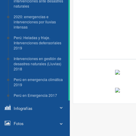
intervenciones ante desastres
naturales
2020: emergencias e
intervenciones por lluvias
intensas
Perú: Heladas y friaje.
Intervenciones defensoriales
2019
Intervenciones en gestión de
desastres naturales (Lluvias)
2018
Perú en emergencia climática
2019
Perú en Emergencia 2017
Infografías
Fotos