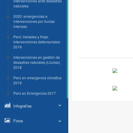
intervenciones ante desastres
naturales
2020: emergencias e
intervenciones por lluvias
intensas
Perú: Heladas y friaje.
Intervenciones defensoriales
2019
Intervenciones en gestión de
desastres naturales (Lluvias)
2018
Perú en emergencia climática
2019
Perú en Emergencia 2017
Infografías
Fotos