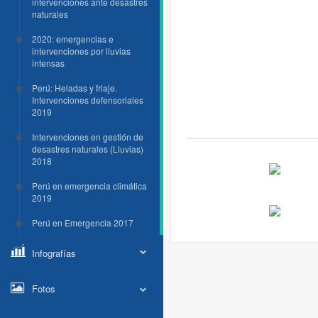
intervenciones ante desastres
naturales
2020: emergencias e
intervenciones por lluvias
intensas
Perú: Heladas y friaje.
Intervenciones defensoriales
2019
Intervenciones en gestión de
desastres naturales (Lluvias)
2018
Perú en emergencia climática
2019
Perú en Emergencia 2017
Infografías
Fotos