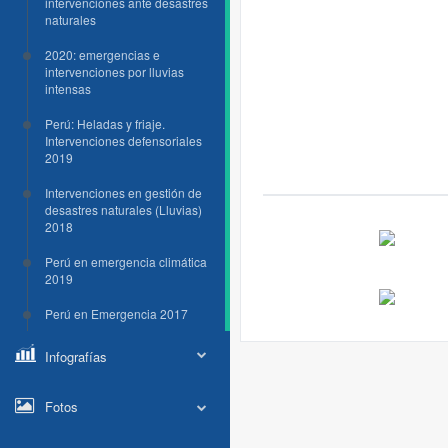
intervenciones ante desastres
naturales
2020: emergencias e
intervenciones por lluvias
intensas
Perú: Heladas y friaje.
Intervenciones defensoriales
2019
Intervenciones en gestión de
desastres naturales (Lluvias)
2018
Perú en emergencia climática
2019
Perú en Emergencia 2017
Infografías
Fotos