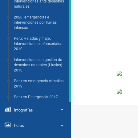
intervenciones ante desastres
naturales
2020: emergencias e
intervenciones por lluvias
intensas
Perú: Heladas y friaje.
Intervenciones defensoriales
2019
Intervenciones en gestión de
desastres naturales (Lluvias)
2018
Perú en emergencia climática
2019
Perú en Emergencia 2017
Infografías
Fotos