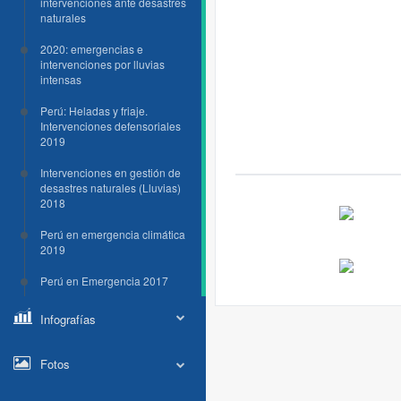
intervenciones ante desastres
naturales
2020: emergencias e
intervenciones por lluvias
intensas
Perú: Heladas y friaje.
Intervenciones defensoriales
2019
Intervenciones en gestión de
desastres naturales (Lluvias)
2018
Perú en emergencia climática
2019
Perú en Emergencia 2017
Infografías
Fotos