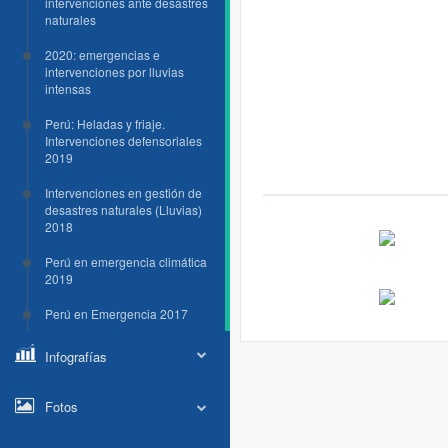
intervenciones ante desastres
naturales
2020: emergencias e
intervenciones por lluvias
intensas
Perú: Heladas y friaje.
Intervenciones defensoriales
2019
Intervenciones en gestión de
desastres naturales (Lluvias)
2018
Perú en emergencia climática
2019
Perú en Emergencia 2017
Infografías
Fotos