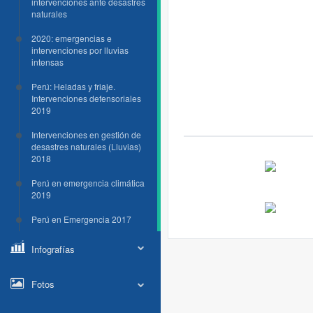
intervenciones ante desastres
naturales
2020: emergencias e
intervenciones por lluvias
intensas
Perú: Heladas y friaje.
Intervenciones defensoriales
2019
Intervenciones en gestión de
desastres naturales (Lluvias)
2018
Perú en emergencia climática
2019
Perú en Emergencia 2017
Infografías
Fotos