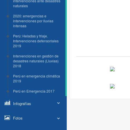
intervenciones ante desastres
naturales
2020: emergencias e
intervenciones por lluvias
intensas
Perú: Heladas y friaje.
Intervenciones defensoriales
2019
Intervenciones en gestión de
desastres naturales (Lluvias)
2018
Perú en emergencia climática
2019
Perú en Emergencia 2017
Infografías
Fotos