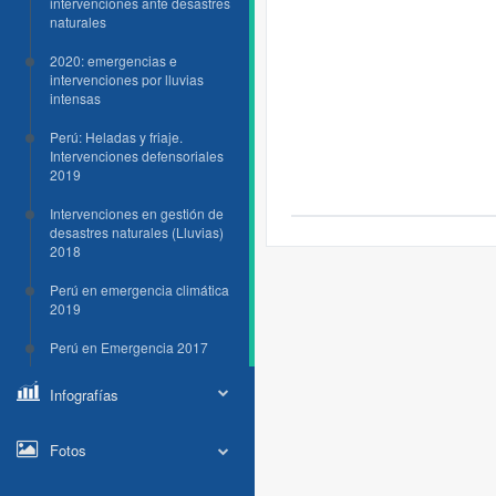
intervenciones ante desastres
naturales
2020: emergencias e
intervenciones por lluvias
intensas
Perú: Heladas y friaje.
Intervenciones defensoriales
2019
Intervenciones en gestión de
desastres naturales (Lluvias)
2018
Perú en emergencia climática
2019
Perú en Emergencia 2017
Infografías
Fotos