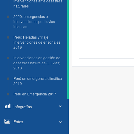
intervenciones ante desastres
naturales
2020: emergencias e
intervenciones por lluvias
intensas
Perú: Heladas y friaje.
Intervenciones defensoriales
2019
Intervenciones en gestión de
desastres naturales (Lluvias)
2018
Perú en emergencia climática
2019
Perú en Emergencia 2017
Infografías
Fotos