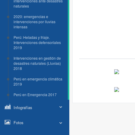
intervenciones ante desastres
naturales
2020: emergencias e
intervenciones por lluvias
intensas
Perú: Heladas y friaje.
Intervenciones defensoriales
2019
Intervenciones en gestión de
desastres naturales (Lluvias)
2018
Perú en emergencia climática
2019
Perú en Emergencia 2017
Infografías
Fotos