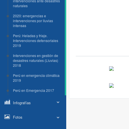
intervenciones ante desastres
naturales
2020: emergencias e
intervenciones por lluvias
intensas
Perú: Heladas y friaje.
Intervenciones defensoriales
2019
Intervenciones en gestión de
desastres naturales (Lluvias)
2018
Perú en emergencia climática
2019
Perú en Emergencia 2017
Infografías
Fotos