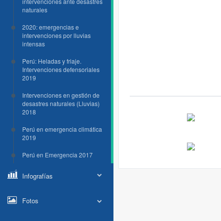
intervenciones ante desastres
naturales
2020: emergencias e
intervenciones por lluvias
intensas
Perú: Heladas y friaje.
Intervenciones defensoriales
2019
Intervenciones en gestión de
desastres naturales (Lluvias)
2018
Perú en emergencia climática
2019
Perú en Emergencia 2017
Infografías
Fotos