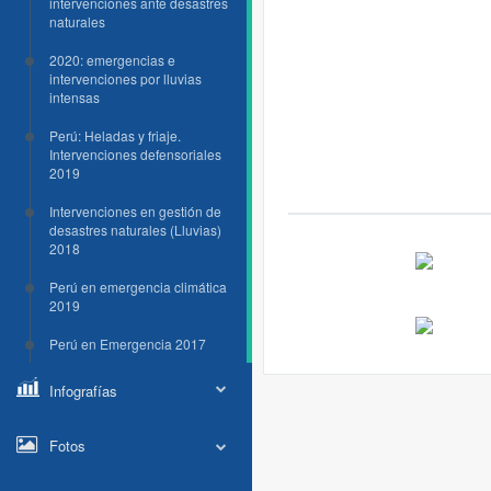
intervenciones ante desastres
naturales
2020: emergencias e
intervenciones por lluvias
intensas
Perú: Heladas y friaje.
Intervenciones defensoriales
2019
Intervenciones en gestión de
desastres naturales (Lluvias)
2018
Perú en emergencia climática
2019
Perú en Emergencia 2017
Infografías
Fotos