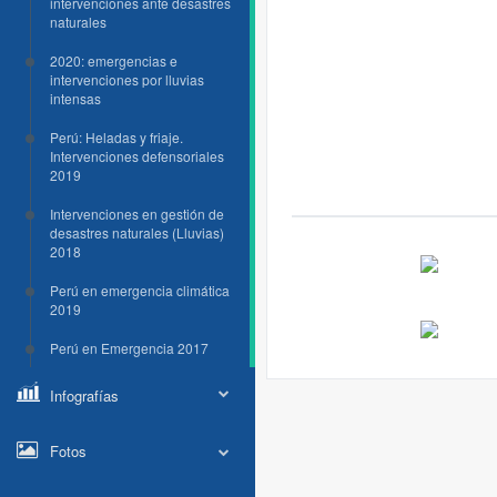
intervenciones ante desastres
naturales
2020: emergencias e
intervenciones por lluvias
intensas
Perú: Heladas y friaje.
Intervenciones defensoriales
2019
Intervenciones en gestión de
desastres naturales (Lluvias)
2018
Perú en emergencia climática
2019
Perú en Emergencia 2017
Infografías
Fotos