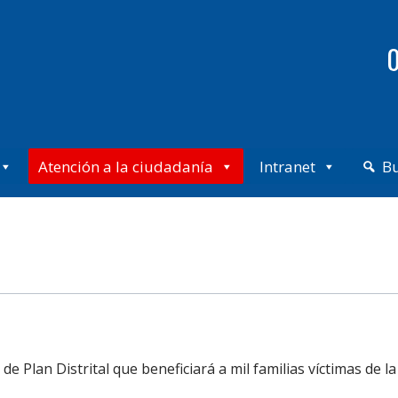
0
Atención a la ciudadanía
Intranet
B
Plan Distrital que beneficiará a mil familias víctimas de la v