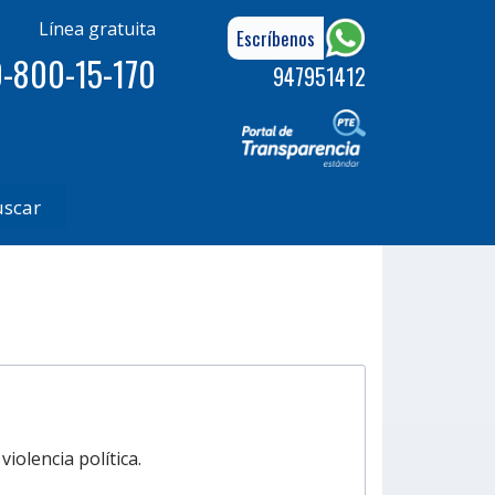
Línea gratuita
Escríbenos
-800-15-170
947951412
uscar
iolencia política.