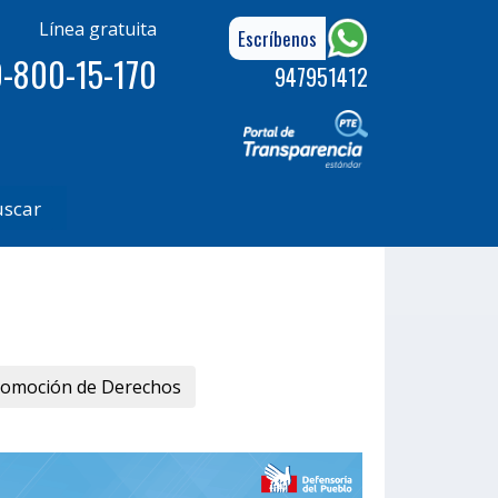
Línea gratuita
Escríbenos
-800-15-170
947951412
uscar
romoción de Derechos