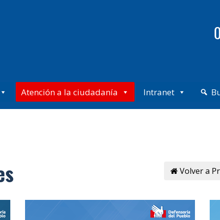
0
Atención a la ciudadanía
Intranet
B
es
Volver a P