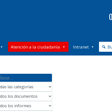
0
Atención a la ciudadanía
Intranet
B