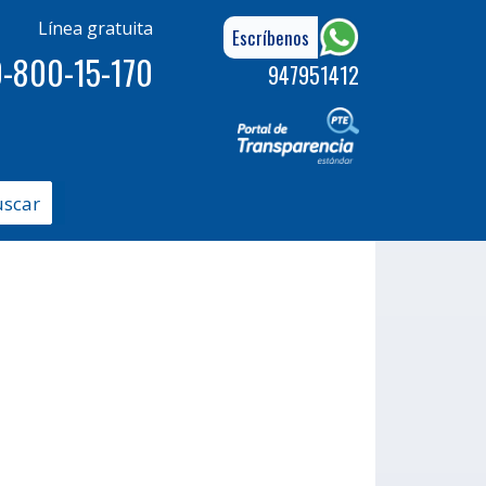
Línea gratuita
Escríbenos
-800-15-170
947951412
uscar