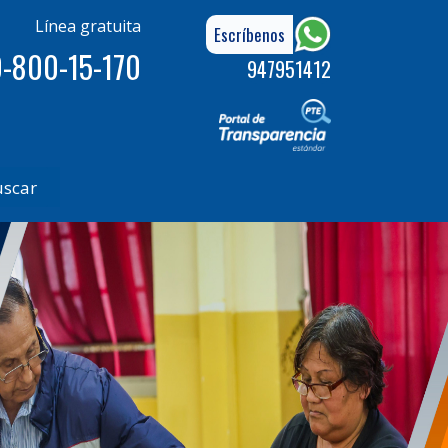
Línea gratuita
Escríbenos
-800-15-170
947951412
uscar