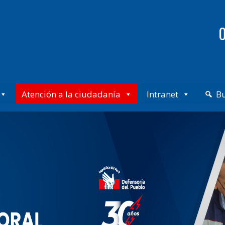
0
Atención a la ciudadanía
Intranet
B