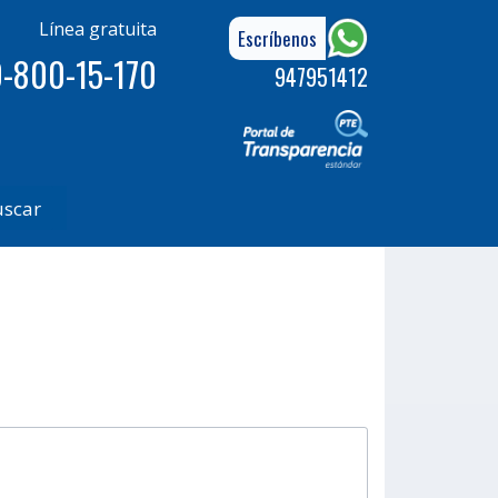
Línea gratuita
Escríbenos
-800-15-170
947951412
uscar