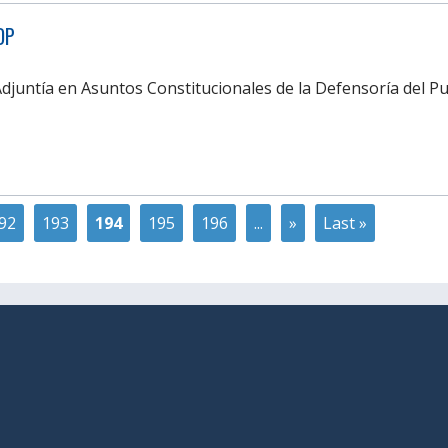
DP
Adjuntía en Asuntos Constitucionales de la Defensoría del 
92
193
194
195
196
...
»
Last »