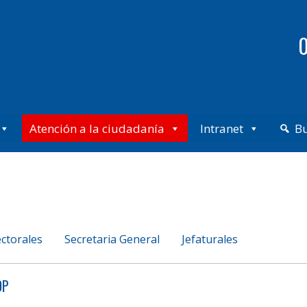
0
Atención a la ciudadanía
Intranet
B
ectorales
Secretaria General
Jefaturales
DP